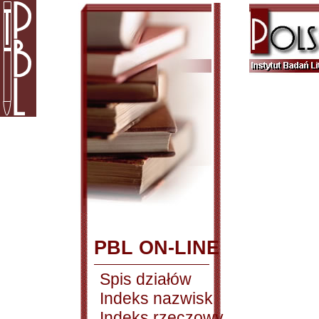
PBL ON-LINE
Spis działów
Indeks nazwisk
Indeks rzeczowy