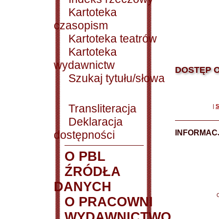
Kartoteka
czasopism
Kartoteka teatrów
Kartoteka
wydawnictw
DOSTĘP O
Szukaj tytułu/słowa
Transliteracja
|
S
Deklaracja
dostępności
INFORMACJ
O PBL
ŹRÓDŁA
DANYCH
O PRACOWNI
WYDAWNICTWO