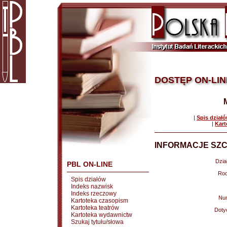
DOSTĘP ON-LIN
|
Spis dział
|
Kart
INFORMACJE SZC
Dział
PBL ON-LINE
Rod
Spis działów
Indeks nazwisk
Indeks rzeczowy
Nu
Kartoteka czasopism
Kartoteka teatrów
Doty
Kartoteka wydawnictw
Szukaj tytułu/słowa