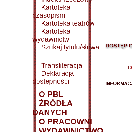
Kartoteka
czasopism
Kartoteka teatrów
Kartoteka
wydawnictw
DOSTĘP O
Szukaj tytułu/słowa
Transliteracja
|
S
Deklaracja
dostępności
INFORMACJ
O PBL
ŹRÓDŁA
DANYCH
O PRACOWNI
WYDAWNICTWO