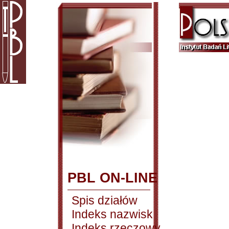
PBL ON-LINE
Spis działów
Indeks nazwisk
Indeks rzeczowy