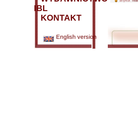
artykuł:
Teat
IBL
KONTAKT
English version