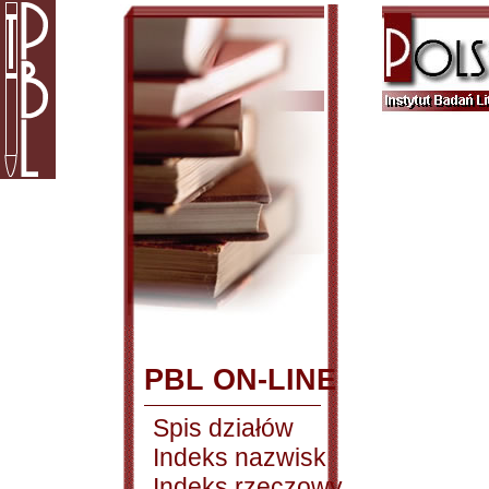
PBL ON-LINE
Spis działów
Indeks nazwisk
Indeks rzeczowy