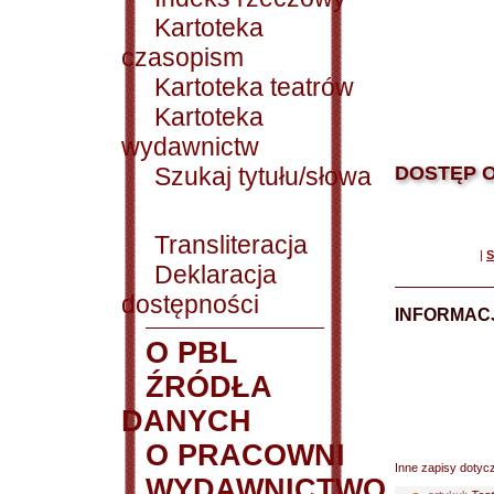
Kartoteka
czasopism
Kartoteka teatrów
Kartoteka
wydawnictw
Szukaj tytułu/słowa
DOSTĘP O
Transliteracja
|
S
Deklaracja
dostępności
INFORMACJ
O PBL
ŹRÓDŁA
DANYCH
O PRACOWNI
Inne zapisy dotyc
WYDAWNICTWO