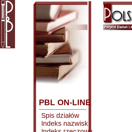
PBL ON-LINE
Spis działów
Indeks nazwisk
Indeks rzeczowy