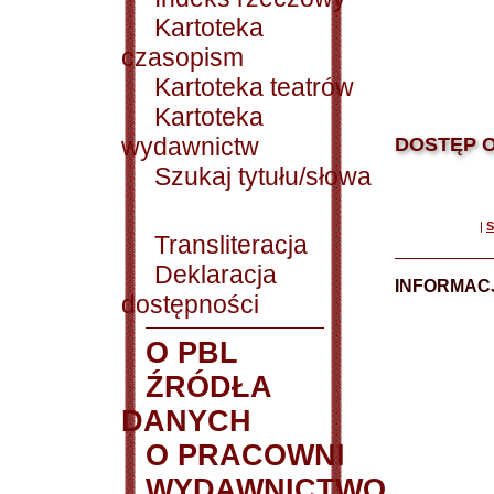
Kartoteka
czasopism
Kartoteka teatrów
Kartoteka
wydawnictw
DOSTĘP O
Szukaj tytułu/słowa
|
S
Transliteracja
Deklaracja
INFORMACJ
dostępności
O PBL
ŹRÓDŁA
DANYCH
O PRACOWNI
WYDAWNICTWO