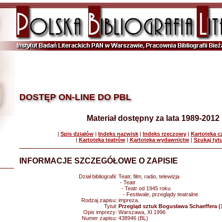
DOSTĘP ON-LINE DO PBL
Materiał dostępny za lata 1989-2012
|
Spis działów
|
Indeks nazwisk
|
Indeks rzeczowy
|
Kartoteka 
|
Kartoteka teatrów
|
Kartoteka wydawnictw
|
Szukaj tyt
INFORMACJE SZCZEGÓŁOWE O ZAPISIE
Dział bibliografii:
Teatr, film, radio, telewizja
- Teatr
- Teatr od 1945 roku
- Festiwale, przeglądy teatralne
Rodzaj zapisu:
impreza.
Tytuł:
Przegląd sztuk Bogusława Schaeffera (
Opis imprezy:
Warszawa, XI 1996
Numer zapisu:
438946 (BL)