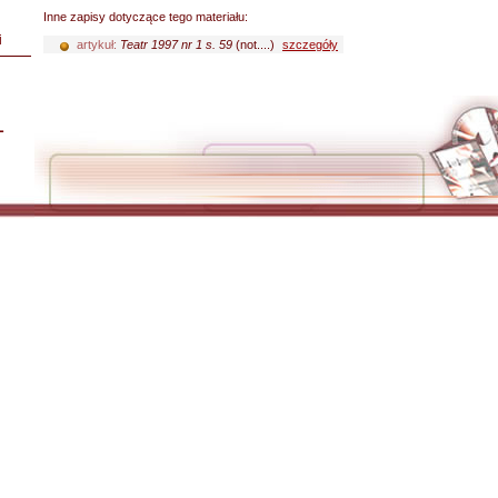
Inne zapisy dotyczące tego materiału:
i
artykuł:
Teatr 1997 nr 1 s. 59
(not....)
szczegóły
L