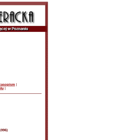
czasopism
|
ułu
|
1996)