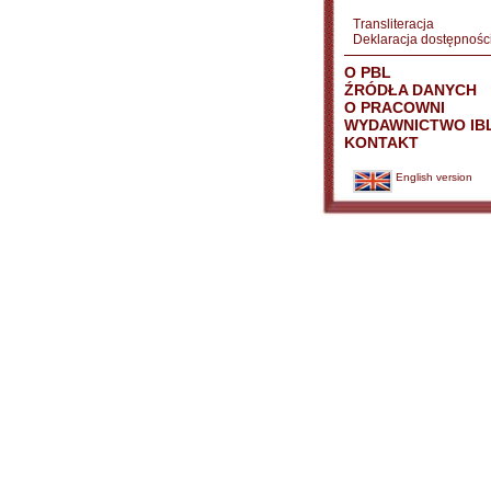
Transliteracja
Deklaracja dostępnośc
O PBL
ŹRÓDŁA DANYCH
O PRACOWNI
WYDAWNICTWO IB
KONTAKT
English version