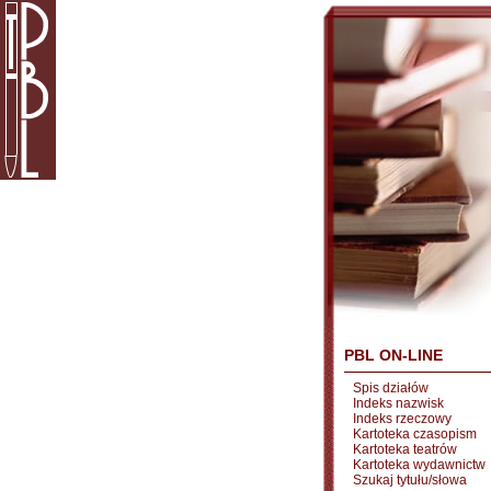
PBL ON-LINE
Spis działów
Indeks nazwisk
Indeks rzeczowy
Kartoteka czasopism
Kartoteka teatrów
Kartoteka wydawnictw
Szukaj tytułu/słowa