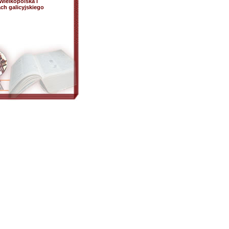
Wielkopolska i
h galicyjskiego