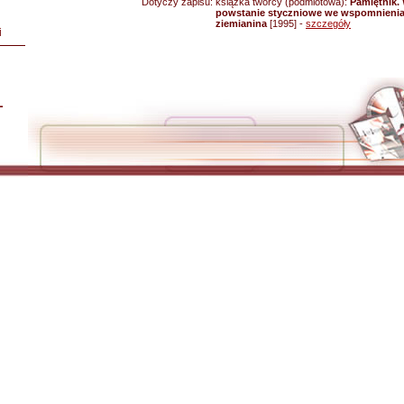
Dotyczy zapisu:
książka twórcy (podmiotowa):
Pamiętnik. 
powstanie styczniowe we wspomnieniac
ziemianina
[1995] -
szczegóły
i
L