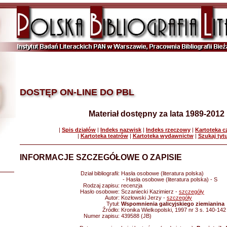
DOSTĘP ON-LINE DO PBL
Materiał dostępny za lata 1989-2012
|
Spis działów
|
Indeks nazwisk
|
Indeks rzeczowy
|
Kartoteka 
|
Kartoteka teatrów
|
Kartoteka wydawnictw
|
Szukaj tyt
INFORMACJE SZCZEGÓŁOWE O ZAPISIE
Dział bibliografii:
Hasła osobowe (literatura polska)
- Hasła osobowe (literatura polska) - S
Rodzaj zapisu:
recenzja
Hasło osobowe:
Sczaniecki Kazimierz -
szczegóły
Autor:
Kozłowski Jerzy -
szczegóły
Tytuł:
Wspomnienia galicyjskiego ziemianina
Źródło:
Kronika Wielkopolski, 1997 nr 3 s. 140-142
Numer zapisu:
439588 (JB)