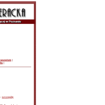
czasopism
|
ułu
|
 -
szczegóły