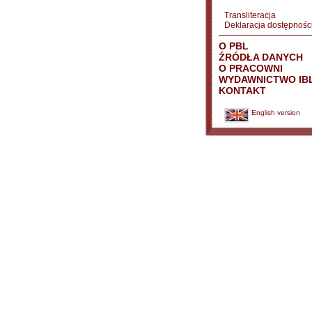
Transliteracja
Deklaracja dostępnośc
O PBL
ŹRÓDŁA DANYCH
O PRACOWNI
WYDAWNICTWO IB
KONTAKT
English version