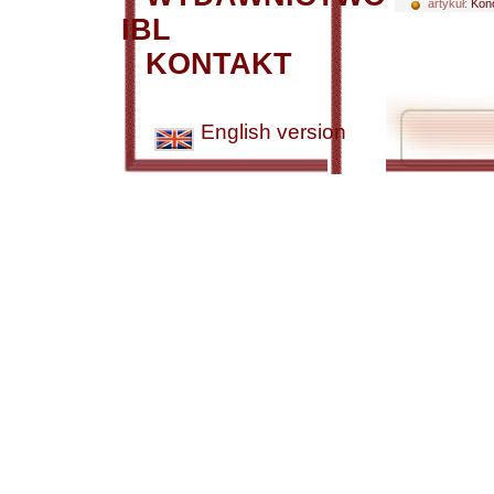
artykuł:
Kono
IBL
KONTAKT
English version