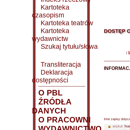
Kartoteka
czasopism
Kartoteka teatrów
Kartoteka
DOSTĘP O
wydawnictw
Szukaj tytułu/słowa
|
S
Transliteracja
INFORMACJ
Deklaracja
dostępności
O PBL
ŹRÓDŁA
DANYCH
O PRACOWNI
Inne zapisy dotyc
WYDAWNICTWO
artykuł:
Teat