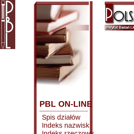
PBL ON-LINE
Spis działów
Indeks nazwisk
Indeks rzeczowy