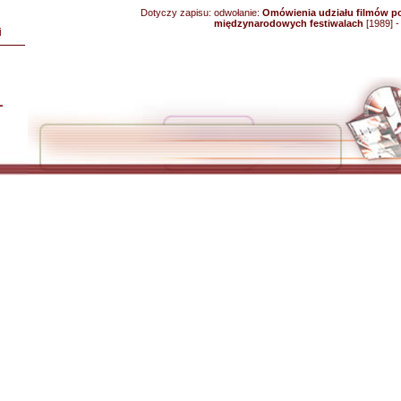
Dotyczy zapisu:
odwołanie:
Omówienia udziału filmów p
międzynarodowych festiwalach
[1989] 
i
L