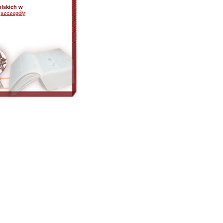
olskich w
-
szczegóły