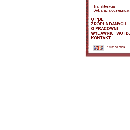
Transliteracja
Deklaracja dostępnośc
O PBL
ŹRÓDŁA DANYCH
O PRACOWNI
WYDAWNICTWO IB
KONTAKT
English version