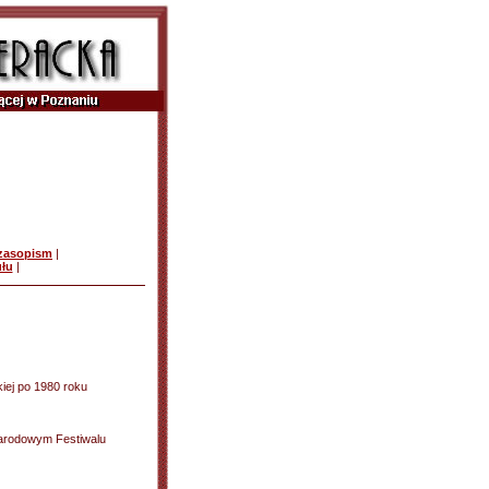
czasopism
|
ułu
|
iej po 1980 roku
ynarodowym Festiwalu