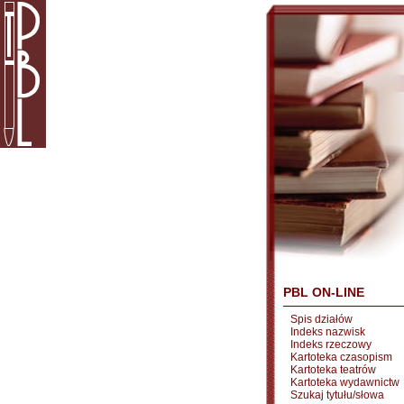
PBL ON-LINE
Spis działów
Indeks nazwisk
Indeks rzeczowy
Kartoteka czasopism
Kartoteka teatrów
Kartoteka wydawnictw
Szukaj tytułu/słowa