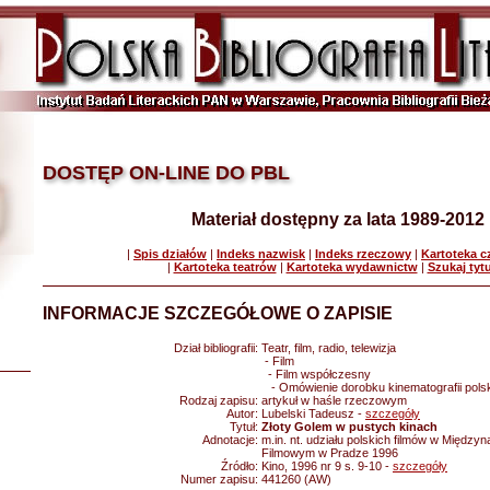
DOSTĘP ON-LINE DO PBL
Materiał dostępny za lata 1989-2012
|
Spis działów
|
Indeks nazwisk
|
Indeks rzeczowy
|
Kartoteka 
|
Kartoteka teatrów
|
Kartoteka wydawnictw
|
Szukaj tyt
INFORMACJE SZCZEGÓŁOWE O ZAPISIE
Dział bibliografii:
Teatr, film, radio, telewizja
- Film
- Film współczesny
- Omówienie dorobku kinematografii polsk
Rodzaj zapisu:
artykuł w haśle rzeczowym
Autor:
Lubelski Tadeusz -
szczegóły
Tytuł:
Złoty Golem w pustych kinach
Adnotacje:
m.in. nt. udziału polskich filmów w Międz
Filmowym w Pradze 1996
Źródło:
Kino, 1996 nr 9 s. 9-10 -
szczegóły
Numer zapisu:
441260 (AW)