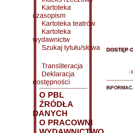
Kartoteka
czasopism
Kartoteka teatrów
Kartoteka
wydawnictw
Szukaj tytułu/słowa
DOSTĘP O
Transliteracja
|
S
Deklaracja
dostępności
INFORMACJ
O PBL
ŹRÓDŁA
DANYCH
O PRACOWNI
WYDAWNICTWO