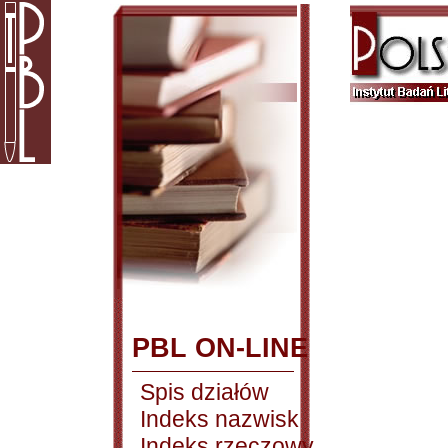
PBL ON-LINE
Spis działów
Indeks nazwisk
Indeks rzeczowy