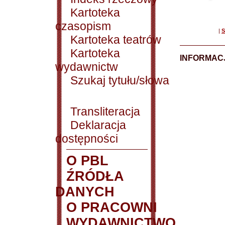
Kartoteka
czasopism
|
S
Kartoteka teatrów
Kartoteka
INFORMACJ
wydawnictw
Szukaj tytułu/słowa
Transliteracja
Deklaracja
dostępności
O PBL
ŹRÓDŁA
DANYCH
O PRACOWNI
WYDAWNICTWO