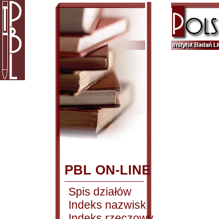
PBL ON-LINE
Spis działów
Indeks nazwisk
Indeks rzeczowy