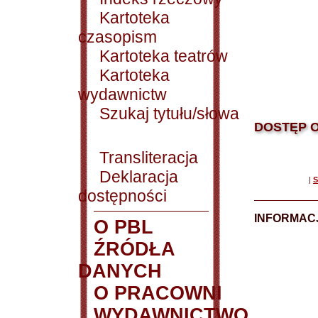
Kartoteka
czasopism
Kartoteka teatrów
Kartoteka
wydawnictw
Szukaj tytułu/słowa
DOSTĘP O
Transliteracja
Deklaracja
|
S
dostępności
INFORMACJ
O PBL
ŹRÓDŁA
DANYCH
O PRACOWNI
WYDAWNICTWO