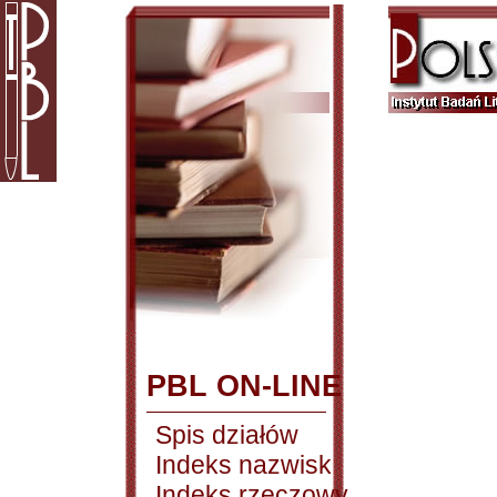
PBL ON-LINE
Spis działów
Indeks nazwisk
Indeks rzeczowy