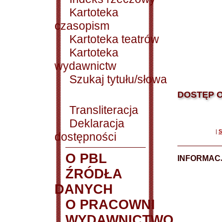
Kartoteka
czasopism
Kartoteka teatrów
Kartoteka
wydawnictw
Szukaj tytułu/słowa
DOSTĘP O
Transliteracja
Deklaracja
|
S
dostępności
O PBL
INFORMACJ
ŹRÓDŁA
DANYCH
O PRACOWNI
WYDAWNICTWO