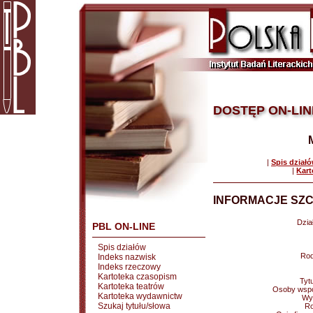
DOSTĘP ON-LIN
|
Spis dział
|
Kart
INFORMACJE SZC
Dział
PBL ON-LINE
Spis działów
Rod
Indeks nazwisk
Indeks rzeczowy
Kartoteka czasopism
Tytu
Kartoteka teatrów
Osoby wspó
Kartoteka wydawnictw
Wy
Szukaj tytułu/słowa
Ro