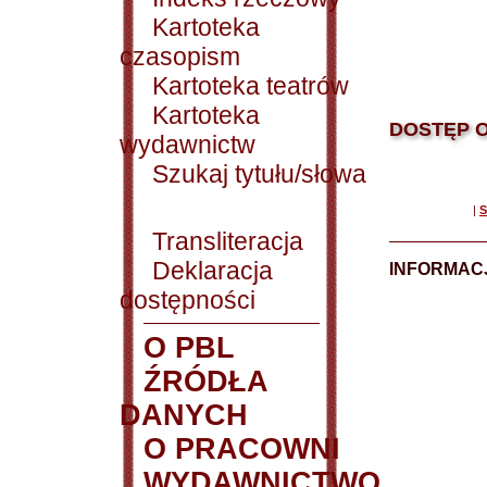
Kartoteka
czasopism
Kartoteka teatrów
Kartoteka
DOSTĘP O
wydawnictw
Szukaj tytułu/słowa
|
S
Transliteracja
Deklaracja
INFORMACJ
dostępności
O PBL
ŹRÓDŁA
DANYCH
O PRACOWNI
WYDAWNICTWO