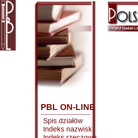
PBL ON-LINE
Spis działów
Indeks nazwisk
Indeks rzeczowy