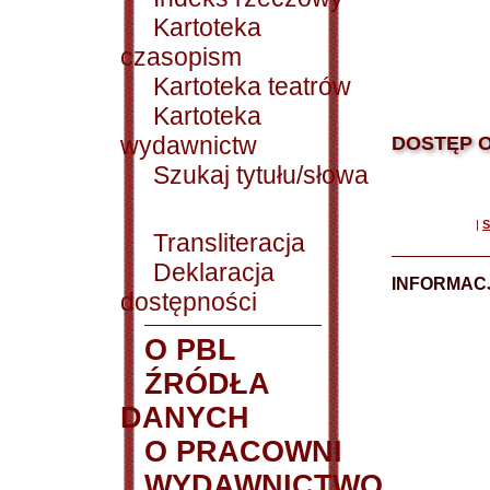
Kartoteka
czasopism
Kartoteka teatrów
Kartoteka
wydawnictw
DOSTĘP O
Szukaj tytułu/słowa
|
S
Transliteracja
Deklaracja
INFORMACJ
dostępności
O PBL
ŹRÓDŁA
DANYCH
O PRACOWNI
WYDAWNICTWO