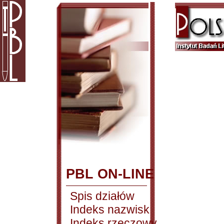
PBL ON-LINE
Spis działów
Indeks nazwisk
Indeks rzeczowy