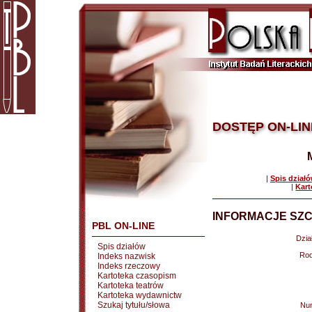
DOSTĘP ON-LIN
|
Spis dział
|
Kart
INFORMACJE SZC
PBL ON-LINE
Dział
Spis działów
Rod
Indeks nazwisk
Indeks rzeczowy
Kartoteka czasopism
Kartoteka teatrów
Kartoteka wydawnictw
Szukaj tytułu/słowa
Nu