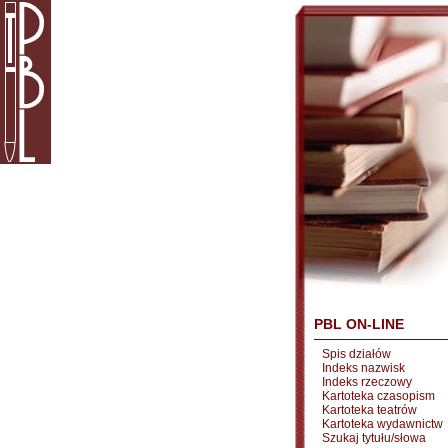
PBL ON-LINE
Spis działów
Indeks nazwisk
Indeks rzeczowy
Kartoteka czasopism
Kartoteka teatrów
Kartoteka wydawnictw
Szukaj tytułu/słowa