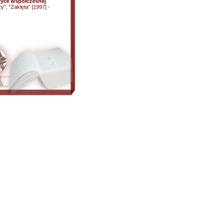
tyce współczesnej
cy", "Zaklęta" [1997] -