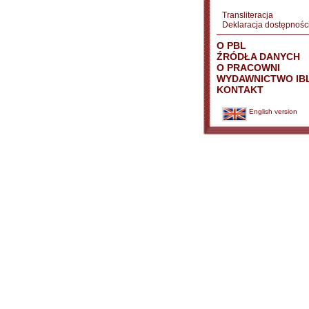
Transliteracja
Deklaracja dostępnośc
O PBL
ŹRÓDŁA DANYCH
O PRACOWNI
WYDAWNICTWO IB
KONTAKT
English version