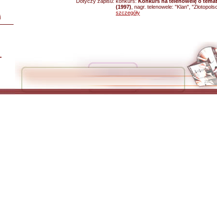
Dotyczy zapisu:
konkurs:
Konkurs na telenowelę o tema
(1997)
, nagr. telenowele: "Klan", "Złotopols
szczegóły
i
L