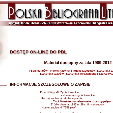
DOSTĘP ON-LINE DO PBL
Materiał dostępny za lata 1989-2012
|
Spis działów
|
Indeks nazwisk
|
Indeks rzeczowy
|
Kartoteka 
|
Kartoteka teatrów
|
Kartoteka wydawnictw
|
Szukaj tyt
INFORMACJE SZCZEGÓŁOWE O ZAPISIE
Dział bibliografii:
Życie literackie
- Konkursy (życie literackie)
Rodzaj zapisu:
artykuł o imprezie
Tytuł:
Konkurs na telenowelę rozstrzygnięty
Źródło:
Antena, 1997 nr 29 s. 8 -
szczegóły
Numer zapisu:
447159 (AW)