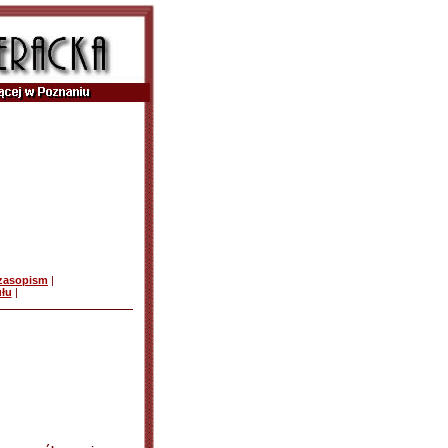
czasopism
|
ułu
|