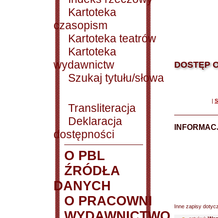
Kartoteka
czasopism
Kartoteka teatrów
Kartoteka
wydawnictw
DOSTĘP O
Szukaj tytułu/słowa
|
S
Transliteracja
Deklaracja
INFORMACJ
dostępności
O PBL
ŹRÓDŁA
DANYCH
O PRACOWNI
Inne zapisy dotyc
WYDAWNICTWO