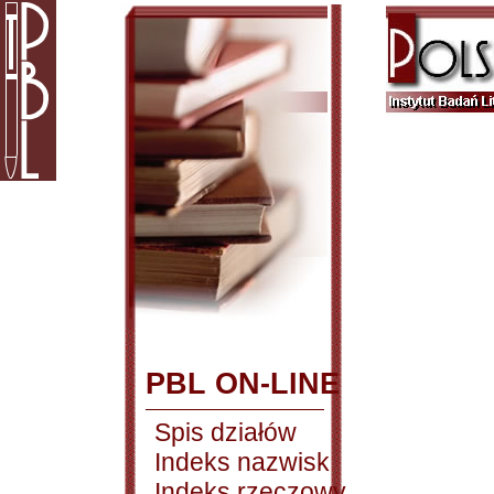
PBL ON-LINE
Spis działów
Indeks nazwisk
Indeks rzeczowy