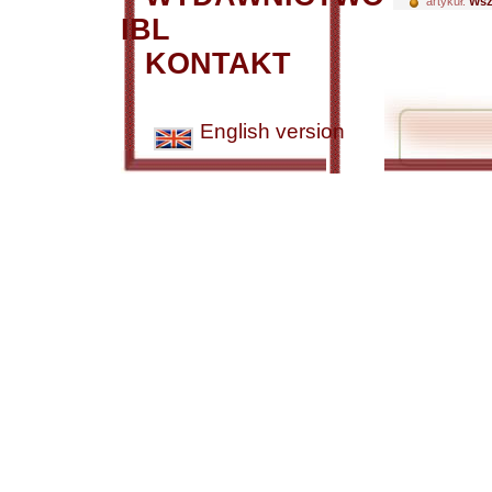
artykuł:
Wsz
IBL
KONTAKT
English version