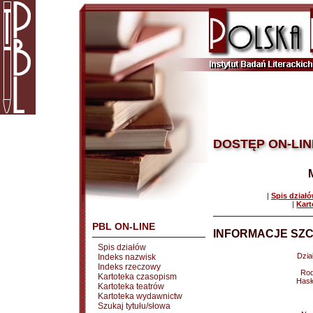
DOSTĘP ON-LIN
|
Spis dział
|
Kart
PBL ON-LINE
INFORMACJE SZC
Spis działów
Dział
Indeks nazwisk
Indeks rzeczowy
Rod
Kartoteka czasopism
Hasł
Kartoteka teatrów
Kartoteka wydawnictw
Szukaj tytułu/słowa