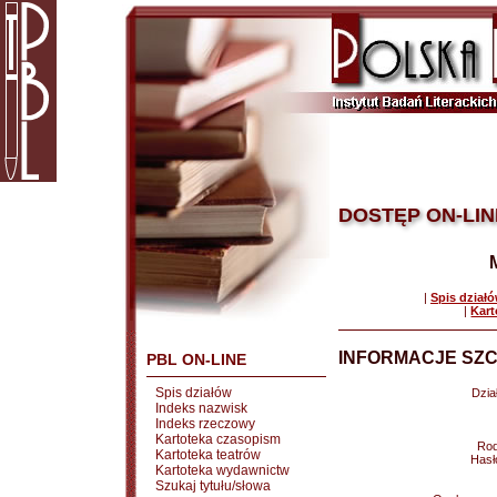
DOSTĘP ON-LIN
|
Spis dział
|
Kart
INFORMACJE SZC
PBL ON-LINE
Spis działów
Dział
Indeks nazwisk
Indeks rzeczowy
Kartoteka czasopism
Rod
Kartoteka teatrów
Hasł
Kartoteka wydawnictw
Szukaj tytułu/słowa