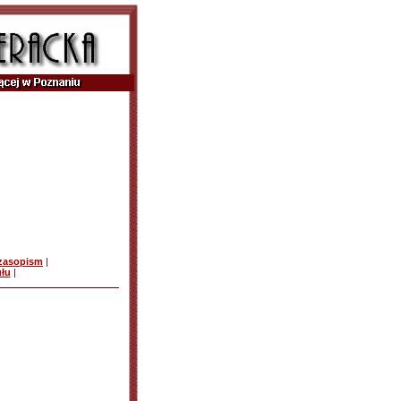
czasopism
|
ułu
|