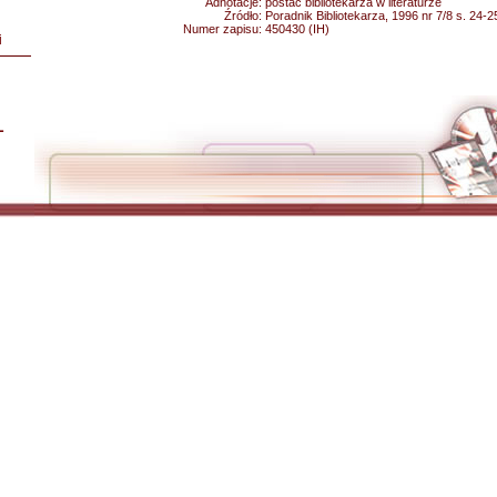
Adnotacje:
postać bibliotekarza w literaturze
Źródło:
Poradnik Bibliotekarza, 1996 nr 7/8 s. 24-2
Numer zapisu:
450430 (IH)
i
L