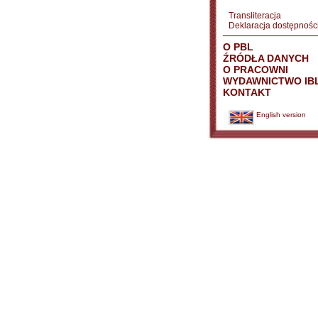
Transliteracja
Deklaracja dostępnośc
O PBL
ŹRÓDŁA DANYCH
O PRACOWNI
WYDAWNICTWO IB
KONTAKT
English version