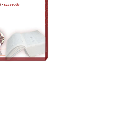
5 -
szczegóły