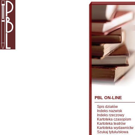
PBL ON-LINE
Spis działów
Indeks nazwisk
Indeks rzeczowy
Kartoteka czasopism
Kartoteka teatrów
Kartoteka wydawnictw
Szukaj tytułu/słowa