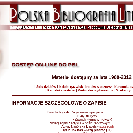
DOSTĘP ON-LINE DO PBL
Materiał dostępny za lata 1989-2012
|
Spis działów
|
Indeks nazwisk
|
Indeks rzeczowy
|
Kartoteka 
|
Kartoteka teatrów
|
Kartoteka wydawnictw
|
Szukaj tyt
INFORMACJE SZCZEGÓŁOWE O ZAPISIE
Dział bibliografii:
Zagadnienia specjalne
- Tematy, motywy
- Zawody (tematy, motywy)
Rodzaj zapisu:
artykuł w haśle rzeczowym
Autor:
Nagórska Izabela -
szczegóły
Tytuł:
Jak nas widzą pisarze (11)