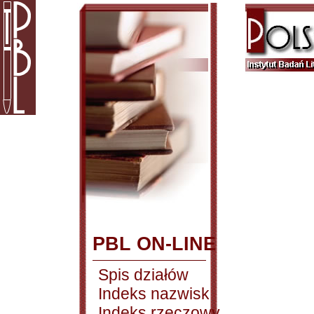
PBL ON-LINE
Spis działów
Indeks nazwisk
Indeks rzeczowy