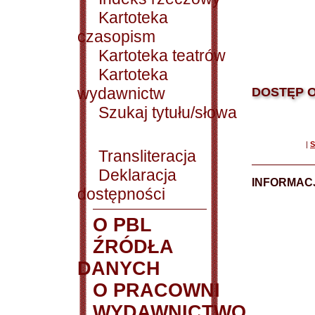
Kartoteka
czasopism
Kartoteka teatrów
Kartoteka
wydawnictw
DOSTĘP O
Szukaj tytułu/słowa
|
S
Transliteracja
Deklaracja
INFORMACJ
dostępności
O PBL
ŹRÓDŁA
DANYCH
O PRACOWNI
WYDAWNICTWO