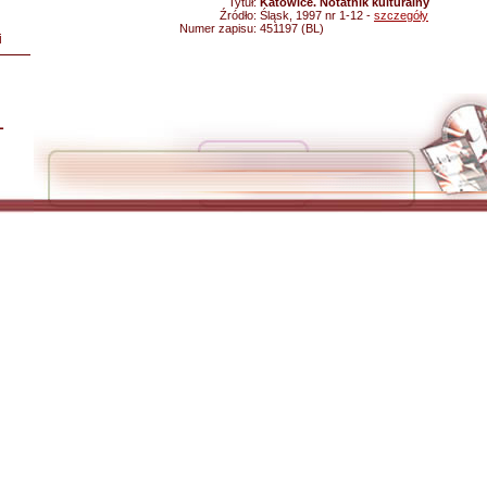
Tytuł:
Katowice. Notatnik kulturalny
Źródło:
Śląsk, 1997 nr 1-12 -
szczegóły
Numer zapisu:
451197 (BL)
i
L