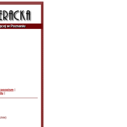
czasopism
|
ułu
|
ckie)