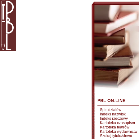
PBL ON-LINE
Spis działów
Indeks nazwisk
Indeks rzeczowy
Kartoteka czasopism
Kartoteka teatrów
Kartoteka wydawnictw
Szukaj tytułu/słowa