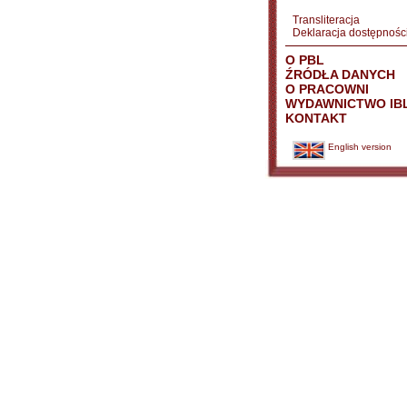
Transliteracja
Deklaracja dostępnośc
O PBL
ŹRÓDŁA DANYCH
O PRACOWNI
WYDAWNICTWO IB
KONTAKT
English version