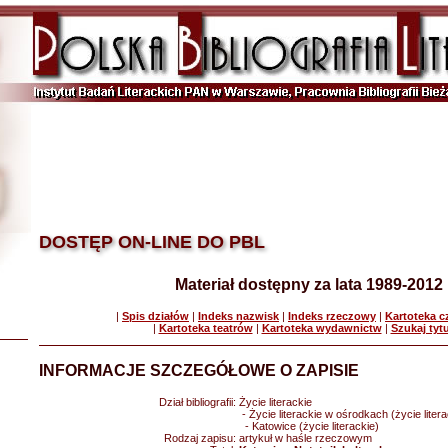
DOSTĘP ON-LINE DO PBL
Materiał dostępny za lata 1989-2012
|
Spis działów
|
Indeks nazwisk
|
Indeks rzeczowy
|
Kartoteka 
|
Kartoteka teatrów
|
Kartoteka wydawnictw
|
Szukaj tyt
INFORMACJE SZCZEGÓŁOWE O ZAPISIE
Dział bibliografii:
Życie literackie
- Życie literackie w ośrodkach (życie litera
- Katowice (życie literackie)
Rodzaj zapisu:
artykuł w haśle rzeczowym