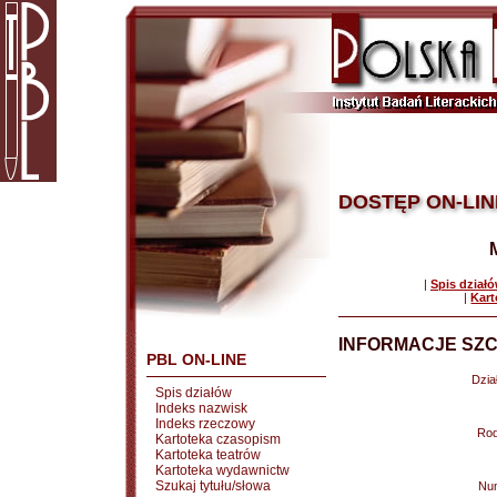
DOSTĘP ON-LIN
|
Spis dział
|
Kart
INFORMACJE SZC
PBL ON-LINE
Dział
Spis działów
Indeks nazwisk
Indeks rzeczowy
Rod
Kartoteka czasopism
Kartoteka teatrów
Kartoteka wydawnictw
Szukaj tytułu/słowa
Nu