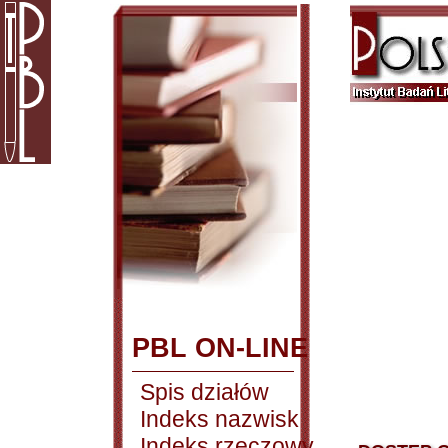
PBL ON-LINE
Spis działów
Indeks nazwisk
Indeks rzeczowy