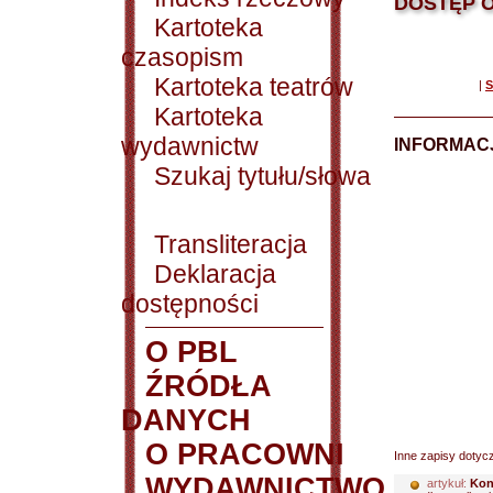
DOSTĘP O
Kartoteka
czasopism
Kartoteka teatrów
|
S
Kartoteka
wydawnictw
INFORMACJ
Szukaj tytułu/słowa
Transliteracja
Deklaracja
dostępności
O PBL
ŹRÓDŁA
DANYCH
O PRACOWNI
Inne zapisy dotyc
WYDAWNICTWO
artykuł:
Konk