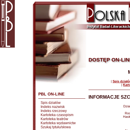
DOSTĘP ON-LIN
|
Spis dział
|
Kart
PBL ON-LINE
INFORMACJE SZC
Spis działów
Dział
Indeks nazwisk
Indeks rzeczowy
Rod
Kartoteka czasopism
Hasł
Kartoteka teatrów
Kartoteka wydawnictw
Szukaj tytułu/słowa