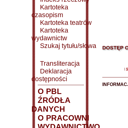
Kartoteka
czasopism
Kartoteka teatrów
Kartoteka
wydawnictw
Szukaj tytułu/słowa
DOSTĘP O
Transliteracja
|
S
Deklaracja
dostępności
INFORMACJ
O PBL
ŹRÓDŁA
DANYCH
O PRACOWNI
WYDAWNICTWO