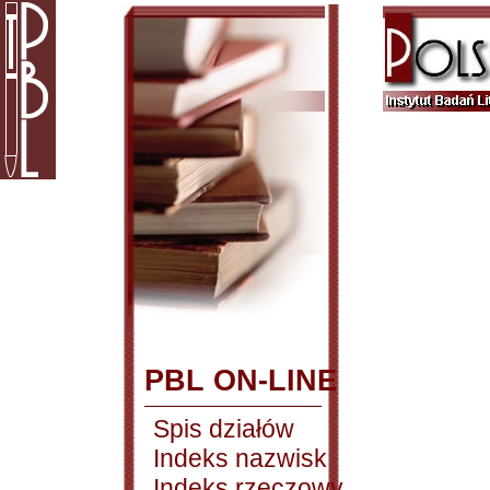
PBL ON-LINE
Spis działów
Indeks nazwisk
Indeks rzeczowy