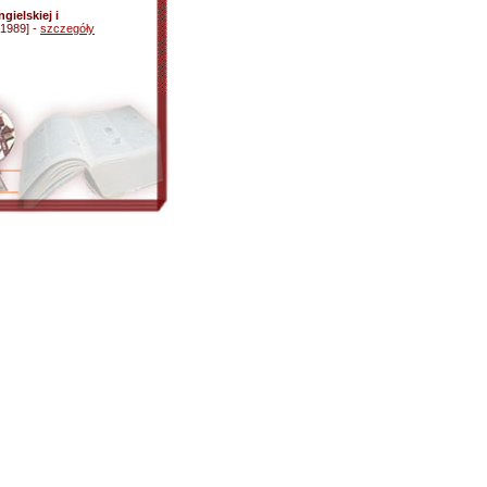
gielskiej i
1989] -
szczegóły