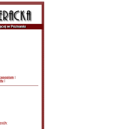
czasopism
|
ułu
|
egóły