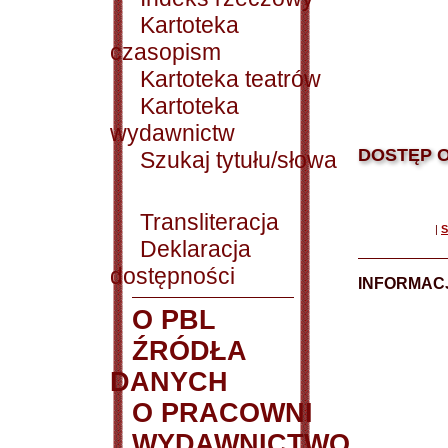
Kartoteka
czasopism
Kartoteka teatrów
Kartoteka
wydawnictw
DOSTĘP O
Szukaj tytułu/słowa
Transliteracja
|
S
Deklaracja
dostępności
INFORMACJ
O PBL
ŹRÓDŁA
DANYCH
O PRACOWNI
WYDAWNICTWO