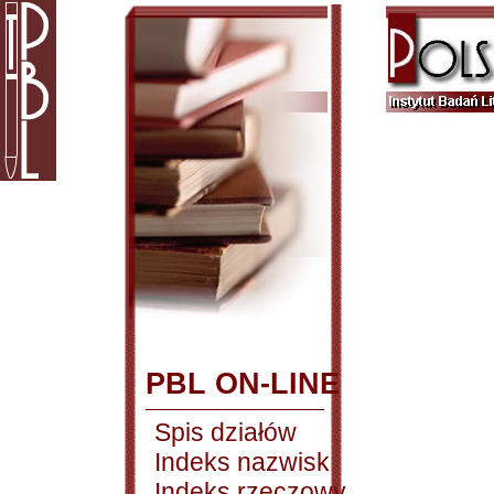
PBL ON-LINE
Spis działów
Indeks nazwisk
Indeks rzeczowy