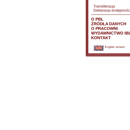
Transliteracja
Deklaracja dostępnośc
O PBL
ŹRÓDŁA DANYCH
O PRACOWNI
WYDAWNICTWO IB
KONTAKT
English version