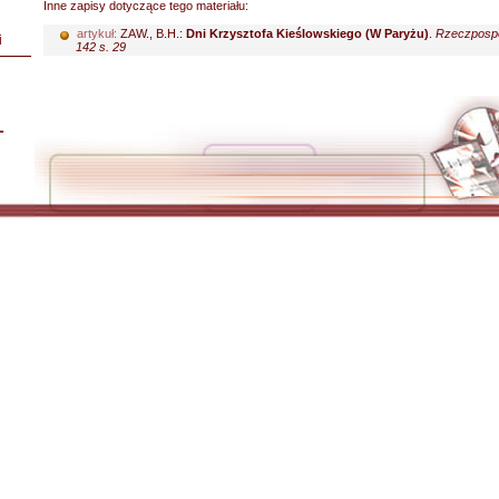
Inne zapisy dotyczące tego materiału:
artykuł:
ZAW., B.H.:
Dni Krzysztofa Kieślowskiego (W Paryżu)
.
Rzeczpospo
i
142 s. 29
L