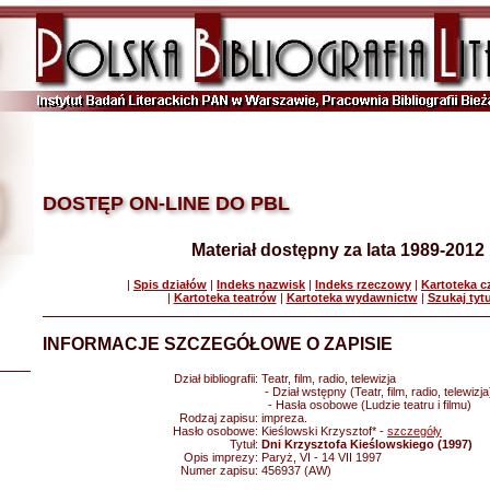
DOSTĘP ON-LINE DO PBL
Materiał dostępny za lata 1989-2012
|
Spis działów
|
Indeks nazwisk
|
Indeks rzeczowy
|
Kartoteka 
|
Kartoteka teatrów
|
Kartoteka wydawnictw
|
Szukaj tyt
INFORMACJE SZCZEGÓŁOWE O ZAPISIE
Dział bibliografii:
Teatr, film, radio, telewizja
- Dział wstępny (Teatr, film, radio, telewizja
- Hasła osobowe (Ludzie teatru i filmu)
Rodzaj zapisu:
impreza.
Hasło osobowe:
Kieślowski Krzysztof* -
szczegóły
Tytuł:
Dni Krzysztofa Kieślowskiego (1997)
Opis imprezy:
Paryż, VI - 14 VII 1997
Numer zapisu:
456937 (AW)