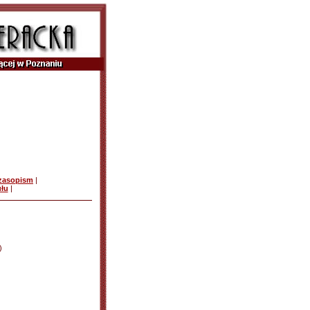
czasopism
|
ułu
|
)