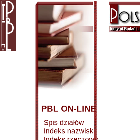
PBL ON-LINE
Spis działów
Indeks nazwisk
Indeks rzeczowy