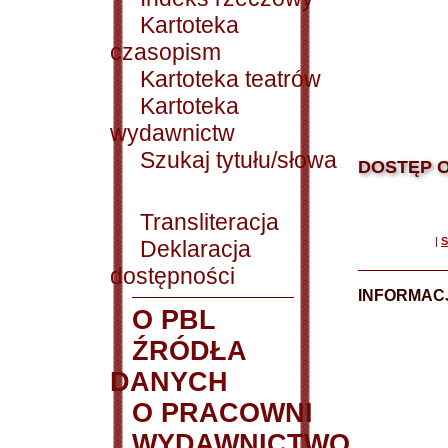
Kartoteka
czasopism
Kartoteka teatrów
Kartoteka
wydawnictw
Szukaj tytułu/słowa
DOSTĘP O
Transliteracja
|
S
Deklaracja
dostępności
INFORMACJ
O PBL
ŹRÓDŁA
DANYCH
O PRACOWNI
WYDAWNICTWO