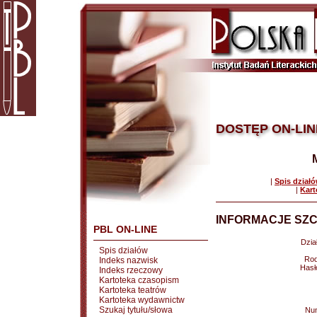
DOSTĘP ON-LIN
|
Spis dział
|
Kart
INFORMACJE SZC
PBL ON-LINE
Dział
Spis działów
Rod
Indeks nazwisk
Hasł
Indeks rzeczowy
Kartoteka czasopism
Kartoteka teatrów
Kartoteka wydawnictw
Szukaj tytułu/słowa
Nu