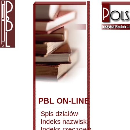
PBL ON-LINE
Spis działów
Indeks nazwisk
Indeks rzeczowy