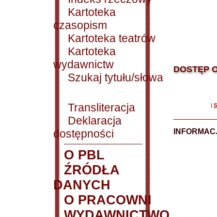
Kartoteka
czasopism
Kartoteka teatrów
Kartoteka
wydawnictw
DOSTĘP O
Szukaj tytułu/słowa
Transliteracja
|
S
Deklaracja
dostępności
INFORMACJ
O PBL
ŹRÓDŁA
DANYCH
O PRACOWNI
WYDAWNICTWO