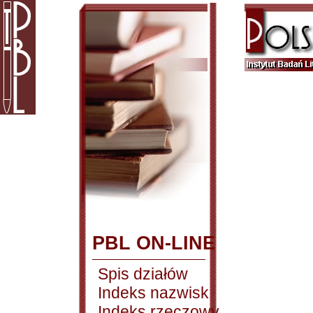
PBL ON-LINE
Spis działów
Indeks nazwisk
Indeks rzeczowy