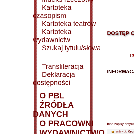
Kartoteka
czasopism
Kartoteka teatrów
Kartoteka
DOSTĘP O
wydawnictw
Szukaj tytułu/słowa
|
S
Transliteracja
INFORMACJ
Deklaracja
dostępności
O PBL
ŹRÓDŁA
DANYCH
O PRACOWNI
Inne zapisy dotyc
WYDAWNICTWO
artykuł:
Kro