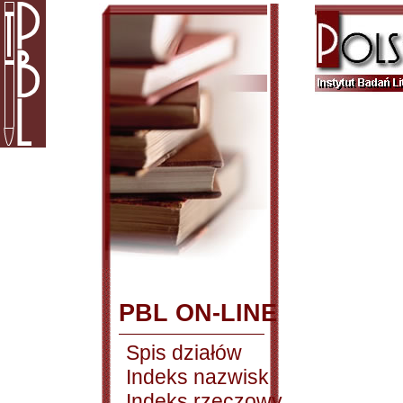
PBL ON-LINE
Spis działów
Indeks nazwisk
Indeks rzeczowy