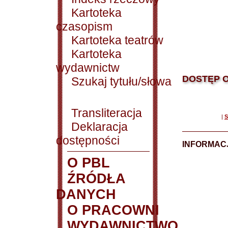
Kartoteka
czasopism
Kartoteka teatrów
Kartoteka
wydawnictw
DOSTĘP O
Szukaj tytułu/słowa
Transliteracja
|
S
Deklaracja
dostępności
INFORMACJ
O PBL
ŹRÓDŁA
DANYCH
O PRACOWNI
WYDAWNICTWO