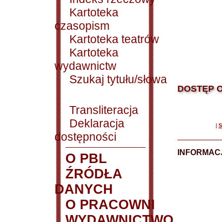
Kartoteka
czasopism
Kartoteka teatrów
Kartoteka
wydawnictw
Szukaj tytułu/słowa
DOSTĘP O
Transliteracja
Deklaracja
|
S
dostępności
INFORMACJ
O PBL
ŹRÓDŁA
DANYCH
O PRACOWNI
WYDAWNICTWO