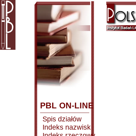
PBL ON-LINE
Spis działów
Indeks nazwisk
Indeks rzeczowy