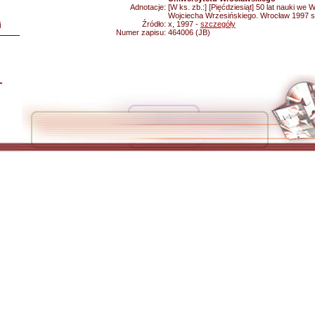
Adnotacje:
[W ks. zb.:] [Pięćdziesiąt] 50 lat nauki we 
Wojciecha Wrzesińskiego. Wrocław 1997 s
Źródło:
x, 1997 -
szczegóły
i
Numer zapisu:
464006 (JB)
L