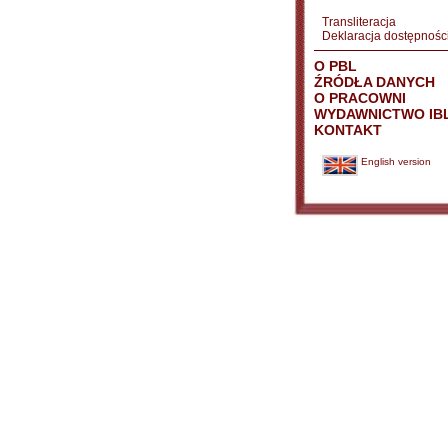
Transliteracja
Deklaracja dostępnośc
O PBL
ŹRÓDŁA DANYCH
O PRACOWNI
WYDAWNICTWO IB
KONTAKT
English version