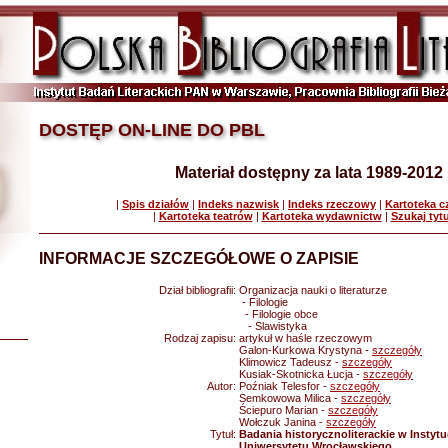
DOSTĘP ON-LINE DO PBL
Materiał dostępny za lata 1989-2012
|
Spis działów
|
Indeks nazwisk
|
Indeks rzeczowy
|
Kartoteka 
|
Kartoteka teatrów
|
Kartoteka wydawnictw
|
Szukaj tyt
INFORMACJE SZCZEGÓŁOWE O ZAPISIE
Dział bibliografii:
Organizacja nauki o literaturze
- Filologie
- Filologie obce
- Slawistyka
Rodzaj zapisu:
artykuł w haśle rzeczowym
Galon-Kurkowa Krystyna -
szczegóły
Klimowicz Tadeusz -
szczegóły
Kusiak-Skotnicka Łucja -
szczegóły
Autor:
Poźniak Telesfor -
szczegóły
Semkowowa Milica -
szczegóły
Ściepuro Marian -
szczegóły
Wołczuk Janina -
szczegóły
Tytuł:
Badania historycznoliterackie w Instytuc
Uniwersytetu Wrocławskiego