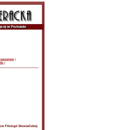
czasopism
|
ułu
|
ie Filologii Słowiańskiej