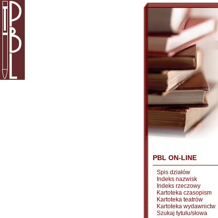
PBL ON-LINE
Spis działów
Indeks nazwisk
Indeks rzeczowy
Kartoteka czasopism
Kartoteka teatrów
Kartoteka wydawnictw
Szukaj tytułu/słowa