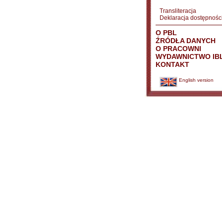
Transliteracja
Deklaracja dostępnośc
O PBL
ŹRÓDŁA DANYCH
O PRACOWNI
WYDAWNICTWO IB
KONTAKT
English version