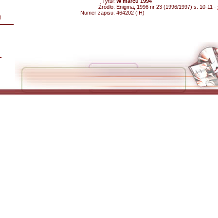
Tytuł:
W marcu 1994
Źródło:
Enigma, 1996 nr 23 (1996/1997) s. 10-11 -
Numer zapisu:
464202 (IH)
i
L