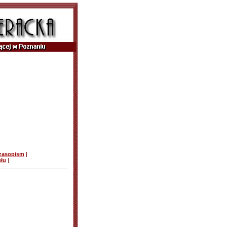
czasopism
|
ułu
|