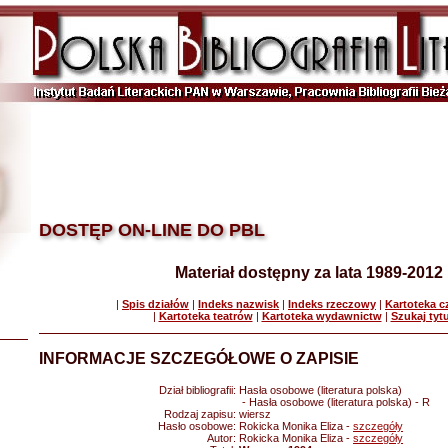
DOSTĘP ON-LINE DO PBL
Materiał dostępny za lata 1989-2012
|
Spis działów
|
Indeks nazwisk
|
Indeks rzeczowy
|
Kartoteka 
|
Kartoteka teatrów
|
Kartoteka wydawnictw
|
Szukaj tyt
INFORMACJE SZCZEGÓŁOWE O ZAPISIE
Dział bibliografii:
Hasła osobowe (literatura polska)
- Hasła osobowe (literatura polska) - R
Rodzaj zapisu:
wiersz
Hasło osobowe:
Rokicka Monika Eliza -
szczegóły
Autor:
Rokicka Monika Eliza -
szczegóły