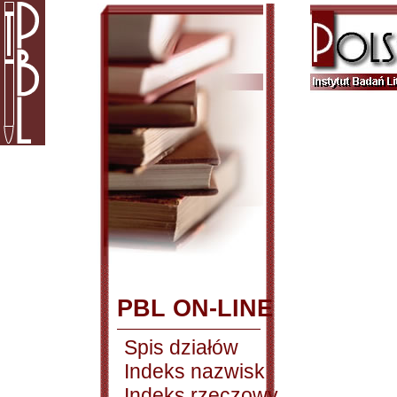
PBL ON-LINE
Spis działów
Indeks nazwisk
Indeks rzeczowy