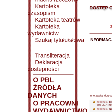
Kartoteka
DOSTĘP O
czasopism
Kartoteka teatrów
Kartoteka
|
S
wydawnictw
Szukaj tytułu/słowa
INFORMACJ
Transliteracja
Deklaracja
dostępności
O PBL
ŹRÓDŁA
DANYCH
Inne zapisy dotyc
O PRACOWNI
recenzja:
Bo
306-307
(not
WYDAWNICTWO
recenzja:
Na