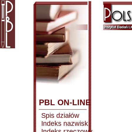
PBL ON-LINE
Spis działów
Indeks nazwisk
Indeks rzeczowy