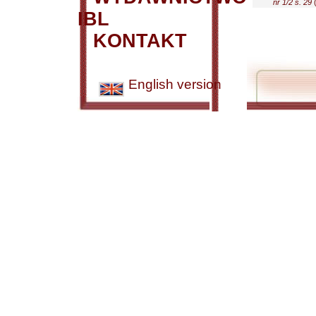
nr 1/2 s. 29
(
IBL
KONTAKT
English version