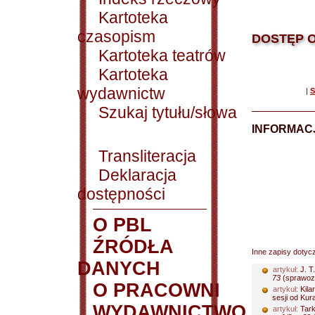
Kartoteka
czasopism
DOSTĘP O
Kartoteka teatrów
Kartoteka
wydawnictw
|
S
Szukaj tytułu/słowa
INFORMACJ
Transliteracja
Deklaracja
dostępności
O PBL
ŹRÓDŁA
Inne zapisy dotyc
DANYCH
artykuł:
J. T
73
(sprawozd
O PRACOWNI
artykuł:
Kila
sesji od Kur
WYDAWNICTWO
artykuł:
Tark