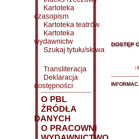
Kartoteka
czasopism
Kartoteka teatrów
Kartoteka
wydawnictw
DOSTĘP O
Szukaj tytułu/słowa
Transliteracja
|
S
Deklaracja
dostępności
INFORMACJ
O PBL
ŹRÓDŁA
DANYCH
O PRACOWNI
WYDAWNICTWO