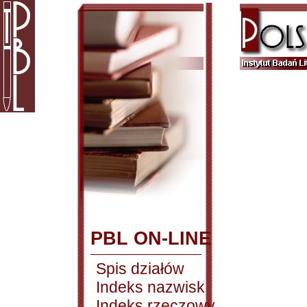
PBL ON-LINE
Spis działów
Indeks nazwisk
Indeks rzeczowy