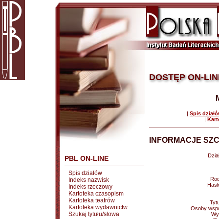
DOSTĘP ON-LIN
|
Spis dział
|
Kart
INFORMACJE SZC
Dział
PBL ON-LINE
Spis działów
Rod
Indeks nazwisk
Hasł
Indeks rzeczowy
Kartoteka czasopism
Kartoteka teatrów
Tytu
Kartoteka wydawnictw
Osoby wspó
Szukaj tytułu/słowa
Wy