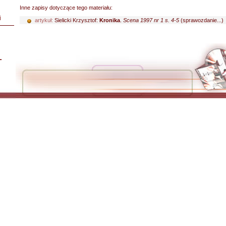
Inne zapisy dotyczące tego materiału:
i
artykuł:
Sielicki Krzysztof:
Kronika
.
Scena 1997 nr 1 s. 4-5
(sprawozdanie...)
L