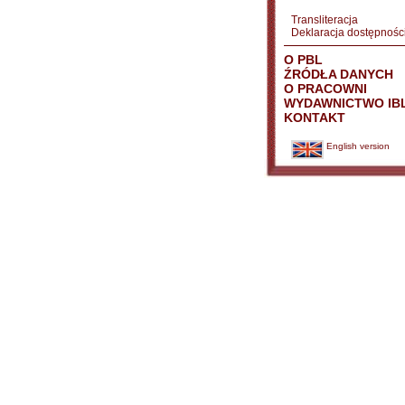
Transliteracja
Deklaracja dostępnośc
O PBL
ŹRÓDŁA DANYCH
O PRACOWNI
WYDAWNICTWO IB
KONTAKT
English version