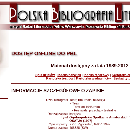
DOSTĘP ON-LINE DO PBL
Materiał dostępny za lata 1989-2012
|
Spis działów
|
Indeks nazwisk
|
Indeks rzeczowy
|
Kartoteka 
|
Kartoteka teatrów
|
Kartoteka wydawnictw
|
Szukaj tyt
INFORMACJE SZCZEGÓŁOWE O ZAPISIE
Dział bibliografii:
Teatr, film, radio, telewizja
- Teatr
- Teatr od 1945 roku
- Festiwale, przeglądy teatralne
Rodzaj zapisu:
impreza.
Tytuł:
Ogólnopolskie Spotkania Amatorskich 
OSATJA (1997)
Opis imprezy:
XXVI: Zgorzelec, 6-8 VI 1997
Numer zapisu:
466328 (SW)