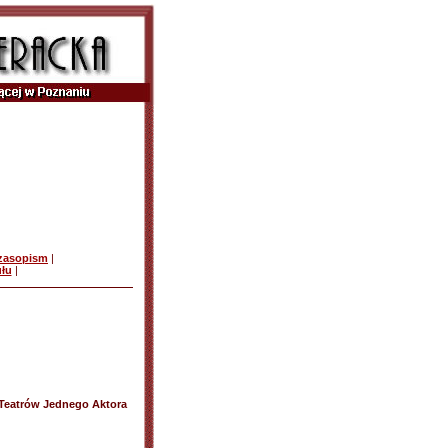
czasopism
|
ułu
|
Teatrów Jednego Aktora