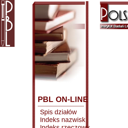
PBL ON-LINE
Spis działów
Indeks nazwisk
Indeks rzeczowy