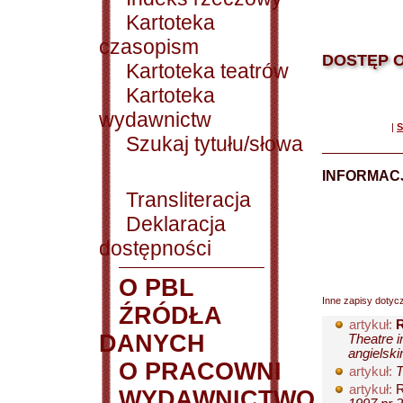
Kartoteka
czasopism
DOSTĘP O
Kartoteka teatrów
Kartoteka
wydawnictw
|
S
Szukaj tytułu/słowa
INFORMACJ
Transliteracja
Deklaracja
dostępności
O PBL
Inne zapisy dotyc
ŹRÓDŁA
artykuł:
R
DANYCH
Theatre i
angielski
O PRACOWNI
artykuł:
T
artykuł:
R
WYDAWNICTWO