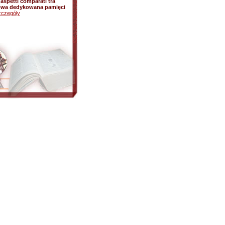
: aspetti comparati tra
ukowa dedykowana pamięci
zczegóły