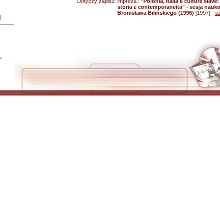
Dotyczy zapisu:
impreza.:
"Polonia, Italia e culture slave
storia e contemporaneita" - sesja na
Bronisława Bilińskiego (1996)
[1997] -
s
i
L