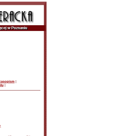
czasopism
|
ułu
|
y