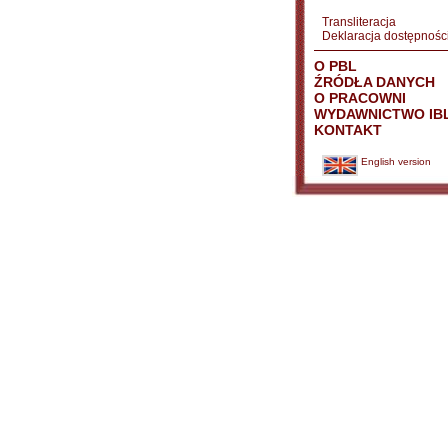
Transliteracja
Deklaracja dostępnośc
O PBL
ŹRÓDŁA DANYCH
O PRACOWNI
WYDAWNICTWO IB
KONTAKT
English version