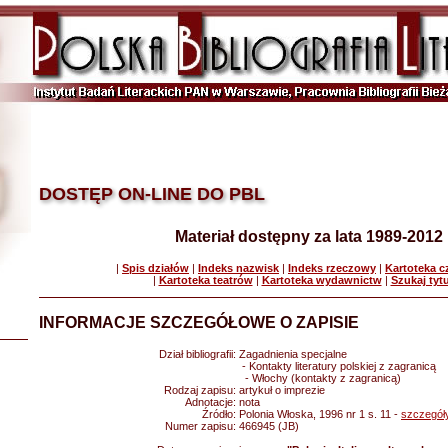
DOSTĘP ON-LINE DO PBL
Materiał dostępny za lata 1989-2012
|
Spis działów
|
Indeks nazwisk
|
Indeks rzeczowy
|
Kartoteka 
|
Kartoteka teatrów
|
Kartoteka wydawnictw
|
Szukaj tyt
INFORMACJE SZCZEGÓŁOWE O ZAPISIE
Dział bibliografii:
Zagadnienia specjalne
- Kontakty literatury polskiej z zagranicą
- Włochy (kontakty z zagranicą)
Rodzaj zapisu:
artykuł o imprezie
Adnotacje:
nota
Źródło:
Polonia Włoska, 1996 nr 1 s. 11 -
szczegół
Numer zapisu:
466945 (JB)