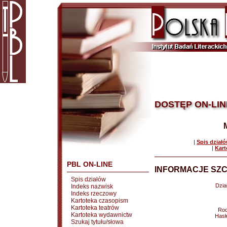
DOSTĘP ON-LIN
|
Spis dział
|
Kart
PBL ON-LINE
INFORMACJE SZC
Spis działów
Dział
Indeks nazwisk
Indeks rzeczowy
Kartoteka czasopism
Kartoteka teatrów
Rod
Kartoteka wydawnictw
Hasł
Szukaj tytułu/słowa