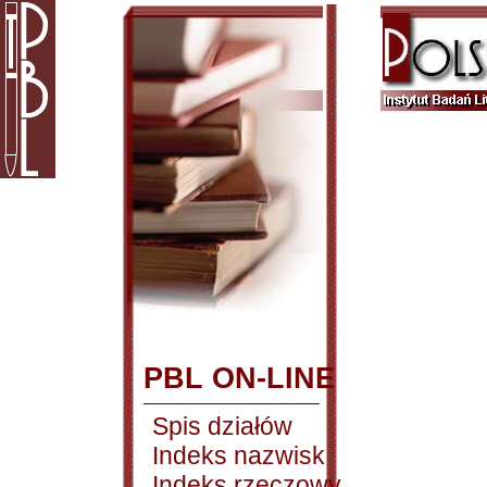
PBL ON-LINE
Spis działów
Indeks nazwisk
Indeks rzeczowy