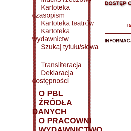
DOSTĘP O
Kartoteka
czasopism
Kartoteka teatrów
|
S
Kartoteka
wydawnictw
INFORMACJ
Szukaj tytułu/słowa
Transliteracja
Deklaracja
dostępności
O PBL
ŹRÓDŁA
DANYCH
O PRACOWNI
WYDAWNICTWO