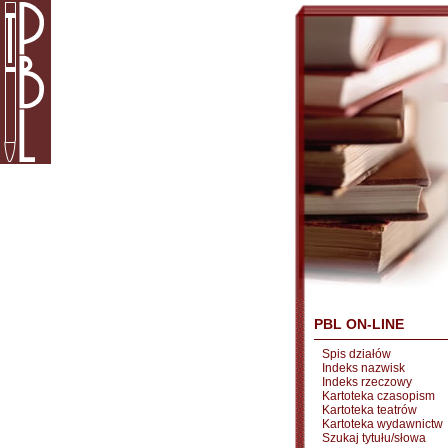
PBL ON-LINE
Spis działów
Indeks nazwisk
Indeks rzeczowy
Kartoteka czasopism
Kartoteka teatrów
Kartoteka wydawnictw
Szukaj tytułu/słowa