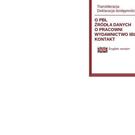
Transliteracja
Deklaracja dostępnośc
O PBL
ŹRÓDŁA DANYCH
O PRACOWNI
WYDAWNICTWO IB
KONTAKT
English version