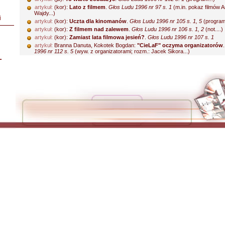
artykuł:
(kor):
Lato z filmem
.
Głos Ludu 1996 nr 97 s. 1
(m.in. pokaz filmów A
Wajdy...)
i
artykuł:
(kor):
Uczta dla kinomanów
.
Głos Ludu 1996 nr 105 s. 1, 5
(program.
artykuł:
(kor):
Z filmem nad zalewem
.
Głos Ludu 1996 nr 106 s. 1, 2
(not....)
artykuł:
(kor):
Zamiast lata filmowa jesień?
.
Głos Ludu 1996 nr 107 s. 1
artykuł:
Branna Danuta, Kokotek Bogdan:
"CieLaF" oczyma organizatorów
1996 nr 112 s. 5
(wyw. z organizatorami; rozm.: Jacek Sikora...)
L