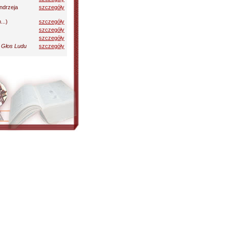
ndrzeja
szczegóły
..)
szczegóły
szczegóły
szczegóły
.
Głos Ludu
szczegóły