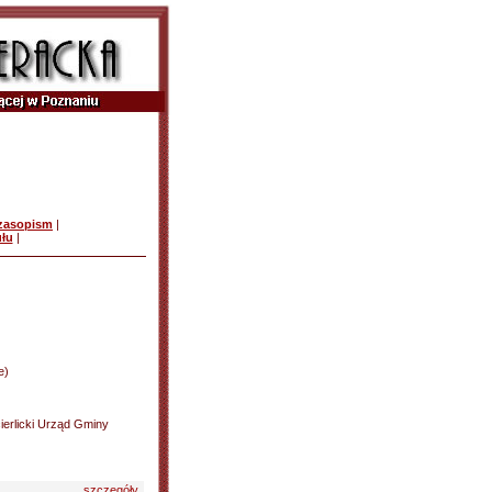
czasopism
|
ułu
|
e)
ierlicki Urząd Gminy
szczegóły