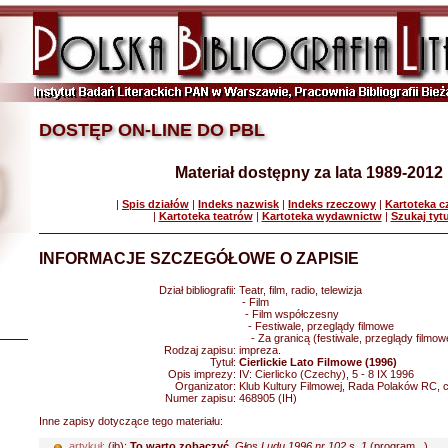
DOSTĘP ON-LINE DO PBL
Materiał dostępny za lata 1989-2012
|
Spis działów
|
Indeks nazwisk
|
Indeks rzeczowy
|
Kartoteka 
|
Kartoteka teatrów
|
Kartoteka wydawnictw
|
Szukaj tyt
INFORMACJE SZCZEGÓŁOWE O ZAPISIE
Dział bibliografii:
Teatr, film, radio, telewizja
- Film
- Film współczesny
- Festiwale, przeglądy filmowe
- Za granicą (festiwale, przeglądy filmow
Rodzaj zapisu:
impreza.
Tytuł:
Cierlickie Lato Filmowe (1996)
Opis imprezy:
IV: Cierlicko (Czechy), 5 - 8 IX 1996
Organizator:
Klub Kultury Filmowej, Rada Polaków RC, c
Numer zapisu:
468905 (IH)
Inne zapisy dotyczące tego materiału:
artykuł:
(jb):
To warto zobaczyć
.
Głos Ludu 1996 nr 102 s. 1
(program...)