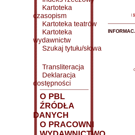
Kartoteka
czasopism
|
S
Kartoteka teatrów
Kartoteka
INFORMACJ
wydawnictw
Szukaj tytułu/słowa
Transliteracja
Deklaracja
dostępności
O PBL
ŹRÓDŁA
DANYCH
O PRACOWNI
WYDAWNICTWO